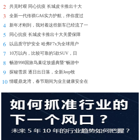
2
共克时艰 同心抗疫 长城皮卡推出十大
3
全新一代传祺GA6实力护航，伴你度过
4
新年才刚到，我对着这些新车已经流了一
5
同心抗疫 长城皮卡推出十大关爱保障
6
以品质守护安全 哈弗F7x为全球用户
7
10万以内，比较可靠的5款SUV，日
8
畅游998国旅鸟巢绽放盛典暨“畅游中
9
探秘雪原 逐日出日落，全新Jeep牧
10
情暖鼎龙湾，春节期间为业主健康安全在