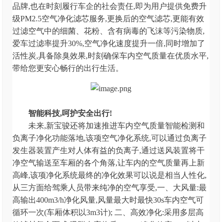
品牌,也在时刻履行车企的社会责任,即为用户提供免费升
级PM2.5空气净化滤芯服务,更换后的空气滤芯,更能有效
过滤空气中的细菌、花粉、含有病毒的飞沫等污染物质,
爱车过滤率提升30%,空气净化速度提升一倍,同时增加了
活性炭,具备除臭效果,时刻确保车内空气质量在优质水平,
带给您更安心畅行的出行生活。
智能科技,呵护安全出行!
未来,新宝骏还将加速推进车内空气质量智能检测和
负离子净化功能落地,该项空气净化系统,可以通过负离子
发生器装置产生对人体有益的负离子,通过送风装置将干
净空气输送至车厢的各个角落,让车内的空气质量再上新
高峰,该项净化系统最终的净化效果可以说是相当人性化,
从三方面给驾乘人员带来纯净的空气享受,一、大风量:最
高输出400m3/h净化风量,风量最大时最快30s车内空气可
循环一次(车厢体积以3m3计); 二、高效净化:采用多层高