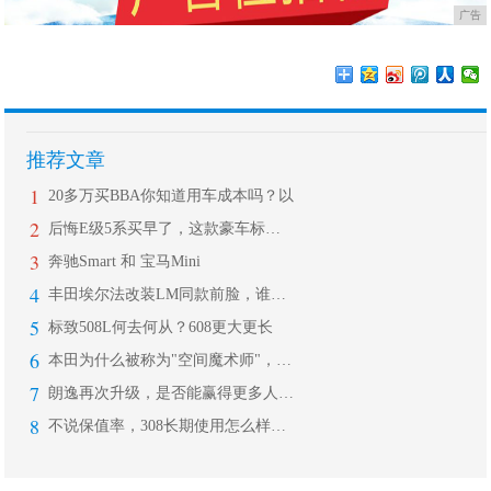
广告
推荐文章
1
20多万买BBA你知道用车成本吗？以
2
后悔E级5系买早了，这款豪车标配电吸
3
奔驰Smart 和 宝马Mini
4
丰田埃尔法改装LM同款前脸，谁还会加
5
标致508L何去何从？608更大更长
6
本田为什么被称为"空间魔术师"，看看
7
朗逸再次升级，是否能赢得更多人的欢喜
8
不说保值率，308长期使用怎么样？听