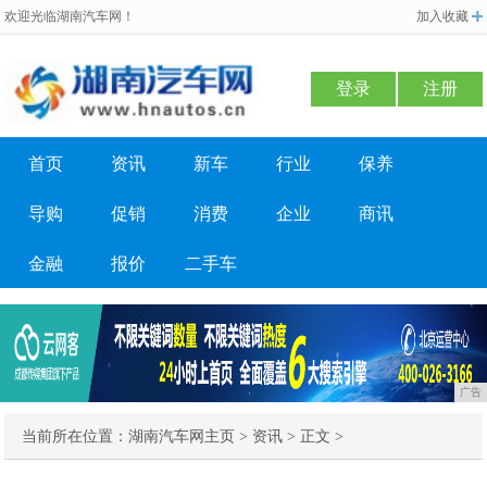
欢迎光临湖南汽车网！
加入收藏
登录
注册
首页
资讯
新车
行业
保养
导购
促销
消费
企业
商讯
金融
报价
二手车
广告
当前所在位置：
湖南汽车网主页
>
资讯
> 正文 >