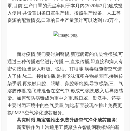
罩,目前,生产口罩的无尘车间于本月内(2020年2月)建成投
入使用,共设置14条口罩生产线。按照生产设备、人工等
资源的配置情况,口罩的日生产量预计可以达到170万个。
面对疫情,我们要时刻警惕,新冠病毒的传染性很强,可
通过三种传播途径进行传播,一,直接传播,即直接和病人有
密切接触,当病人呼吸、说话、打喷嚏,病毒就随着空气进
入了体内;二、接触传播,是指飞沫沉积在物品表面,接触传
染手后,再接触口腔、眼睛、鼻腔等粘膜,导致感染;三、气
溶胶传播,指飞沫混合在空气中,形成气溶胶,吸入后导致感
染。如何预防病毒成为重中之重,戴口罩、勤洗手、还要
主要封闭环境中的空气质量,为此,新宝骏现在推出免费更
换PM2.5空气净化滤芯服务。
共克时艰,新宝骏推出免费升级空气净化滤芯服务!
新宝骏作为上汽通用五菱聚焦在智能网联领域的新