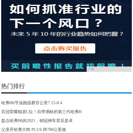
广告
热门排行
哈弗H6节油挑战赛百公里7.15-8.4
百冠荣耀稳居C位！自带潮标的第三代哈弗H
盘点哈弗H6的2021，销冠神车背后是卓
父亲开哈弗大狗 PLUS 跨700公里做