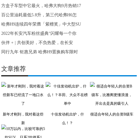
方盒子车型中它最火，哈弗大狗9月热销17
百公里油耗最低5.8升，第三代哈弗H6怎
哈弗H9连续四年荣膺「紫檀奖」中大型SU
2022年长安汽车粉丝盛典“闪耀每一个你
伙伴 + | 共创美好，不负热爱，在长安
同行九年 钜惠兄弟 哈弗H9置换购车限时
文章推荐
新年才刚到，我对着这些
十佳发动机出炉，什
很适合年轻人的合资B级车
新
么！？