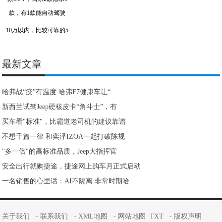
10万以内，比较可靠的5
最新文章
哈弗战“疫”有温度 哈弗F7健康车让“
新西兰试驾Jeep硬核皮卡“角斗士”，有
买车看"标准"，比霸道老司机的建议靠谱
不想千篇一律 和奕泽IZOA一起打破陈规
"多一倍"的高标准品质，Jeep大指挥官
安全出行就购捷途，捷途网上购车月正式启动
一名销售的心里话：AI不隔离 非常时期哈
关于我们
-
联系我们
-
XML地图
-
网站地图
TXT
-
版权声明