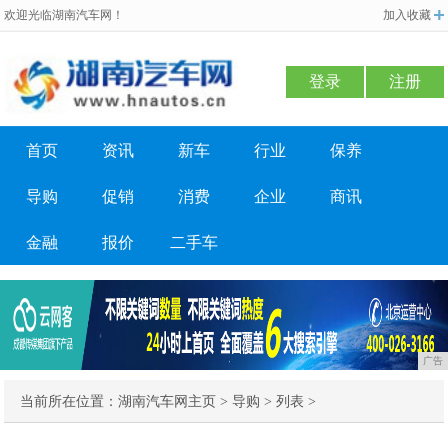
欢迎光临湖南汽车网！
加入收藏
登录
注册
首页
资讯
新车
行业
保养
导购
促销
消费
企业
商讯
金融
报价
二手车
广告
当前所在位置：
湖南汽车网主页
>
导购
> 列表 >