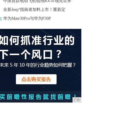
中国首款电动飞机锐翔RX1E领先世界
全新Jeep⁺指南者加料上市！重新定
0
华为Mate30Pro与华为P30P
广告