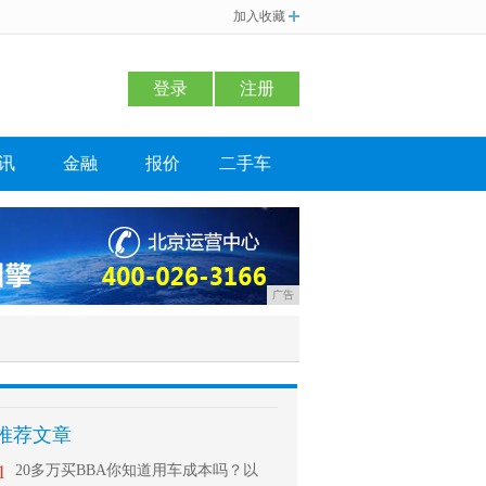
加入收藏
登录
注册
讯
金融
报价
二手车
广告
推荐文章
1
20多万买BBA你知道用车成本吗？以