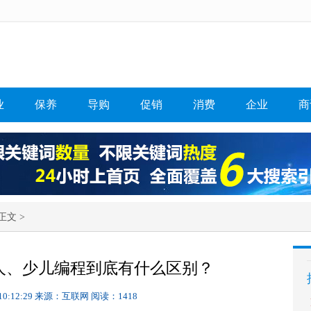
业
保养
导购
促销
消费
企业
商
正文 >
人、少儿编程到底有什么区别？
10:12:29
来源：互联网
阅读：1418