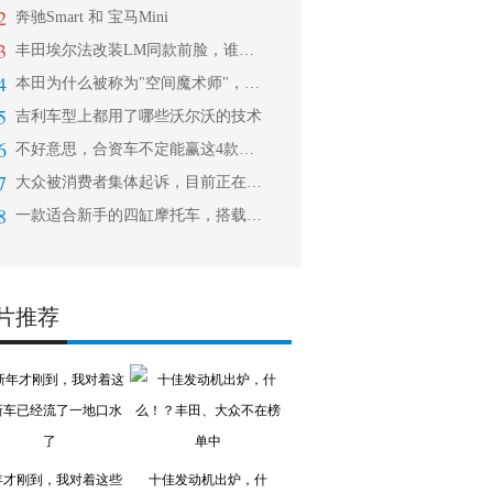
2
奔驰Smart 和 宝马Mini
3
丰田埃尔法改装LM同款前脸，谁还会加
4
本田为什么被称为"空间魔术师"，看看
5
吉利车型上都用了哪些沃尔沃的技术
6
不好意思，合资车不定能赢这4款自主S
7
大众被消费者集体起诉，目前正在进行谈
8
一款适合新手的四缸摩托车，搭载滑动离
片推荐
年才刚到，我对着这些
十佳发动机出炉，什