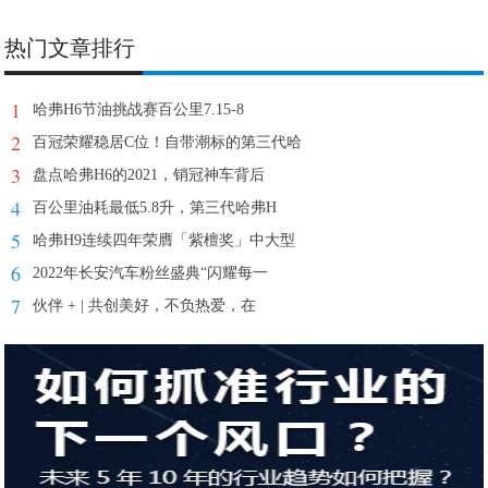
热门文章排行
1
哈弗H6节油挑战赛百公里7.15-8
2
百冠荣耀稳居C位！自带潮标的第三代哈
3
盘点哈弗H6的2021，销冠神车背后
4
百公里油耗最低5.8升，第三代哈弗H
5
哈弗H9连续四年荣膺「紫檀奖」中大型
6
2022年长安汽车粉丝盛典“闪耀每一
7
伙伴 + | 共创美好，不负热爱，在