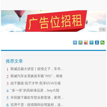
广告
推荐文章
1
斯威总裁大讲堂丨疫情之下，车市如何拉
2
斯威汽车全系换装车载″N95″，将推
3
始于颜值 陷于才华 奕泽IZOA引领
4
"多一倍"的高标准品质，Jeep大指
5
丰田旗下爆款车型全新雷凌，家用轿车中
6
实用干货：疫情期间自驾返程，这些细节