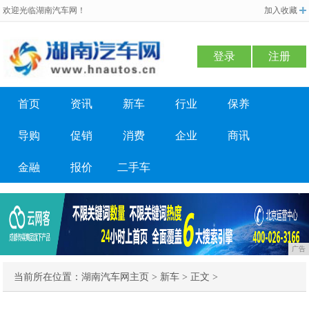
欢迎光临湖南汽车网！
加入收藏
登录
注册
首页
资讯
新车
行业
保养
导购
促销
消费
企业
商讯
金融
报价
二手车
广告
当前所在位置：
湖南汽车网主页
>
新车
> 正文 >