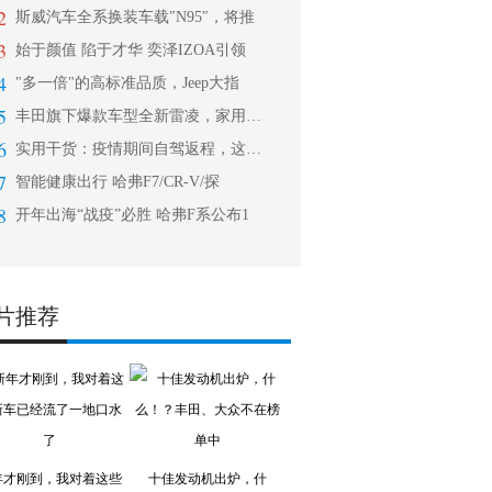
2
斯威汽车全系换装车载″N95″，将推
3
始于颜值 陷于才华 奕泽IZOA引领
4
"多一倍"的高标准品质，Jeep大指
5
丰田旗下爆款车型全新雷凌，家用轿车中
6
实用干货：疫情期间自驾返程，这些细节
7
智能健康出行 哈弗F7/CR-V/探
8
开年出海“战疫”必胜 哈弗F系公布1
片推荐
年才刚到，我对着这些
十佳发动机出炉，什