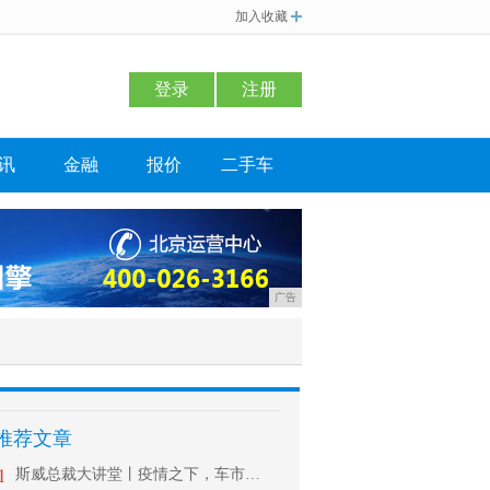
加入收藏
登录
注册
讯
金融
报价
二手车
广告
推荐文章
1
斯威总裁大讲堂丨疫情之下，车市如何拉