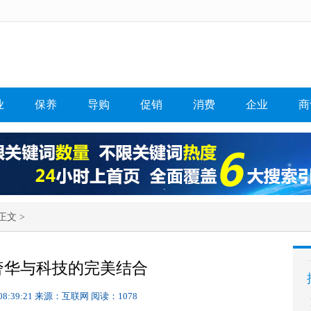
业
保养
导购
促销
消费
企业
商
正文 >
奢华与科技的完美结合
08:39:21
来源：互联网
阅读：1078