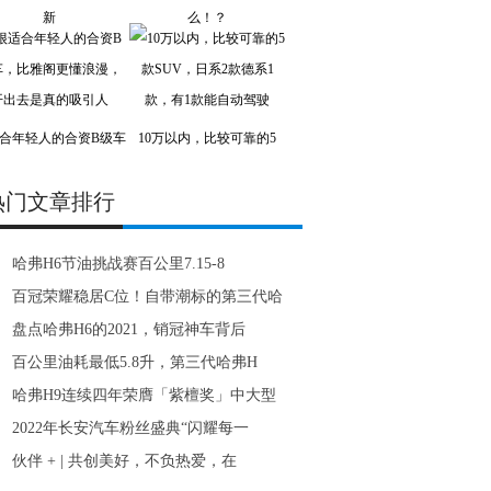
新
么！？
合年轻人的合资B级车
10万以内，比较可靠的5
热门文章排行
哈弗H6节油挑战赛百公里7.15-8
百冠荣耀稳居C位！自带潮标的第三代哈
盘点哈弗H6的2021，销冠神车背后
百公里油耗最低5.8升，第三代哈弗H
哈弗H9连续四年荣膺「紫檀奖」中大型
2022年长安汽车粉丝盛典“闪耀每一
伙伴 + | 共创美好，不负热爱，在