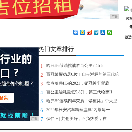
广告
很适
热门文章排行
1
哈弗H6节油挑战赛百公里7.15-8
2
百冠荣耀稳居C位！自带潮标的第三代哈
3
盘点哈弗H6的2021，销冠神车背后
4
百公里油耗最低5.8升，第三代哈弗H
5
哈弗H9连续四年荣膺「紫檀奖」中大型
6
2022年长安汽车粉丝盛典“闪耀每一
7
伙伴 + | 共创美好，不负热爱，在
广告