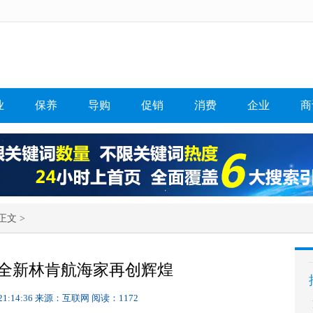
业
保养
导购
促销
消费
企业
商
正文 >
全新林肯航海家再创辉煌
21:14:36
来源：互联网
阅读：1172