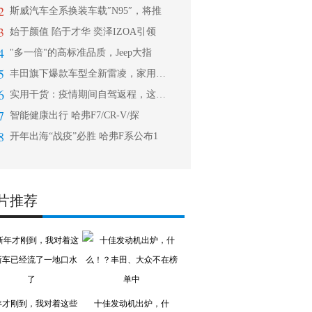
2
斯威汽车全系换装车载″N95″，将推
3
始于颜值 陷于才华 奕泽IZOA引领
4
"多一倍"的高标准品质，Jeep大指
5
丰田旗下爆款车型全新雷凌，家用轿车中
6
实用干货：疫情期间自驾返程，这些细节
7
智能健康出行 哈弗F7/CR-V/探
8
开年出海“战疫”必胜 哈弗F系公布1
片推荐
年才刚到，我对着这些
十佳发动机出炉，什