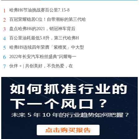
1
哈弗H6节油挑战赛百公里7.15-8
2
百冠荣耀稳居C位！自带潮标的第三代哈
3
盘点哈弗H6的2021，销冠神车背后
4
百公里油耗最低5.8升，第三代哈弗H
5
哈弗H9连续四年荣膺「紫檀奖」中大型
6
2022年长安汽车粉丝盛典“闪耀每一
7
伙伴 + | 共创美好，不负热爱，在