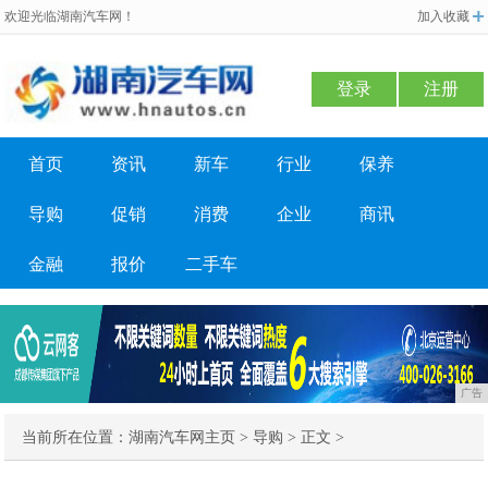
欢迎光临湖南汽车网！
加入收藏
登录
注册
首页
资讯
新车
行业
保养
导购
促销
消费
企业
商讯
金融
报价
二手车
广告
当前所在位置：
湖南汽车网主页
>
导购
> 正文 >