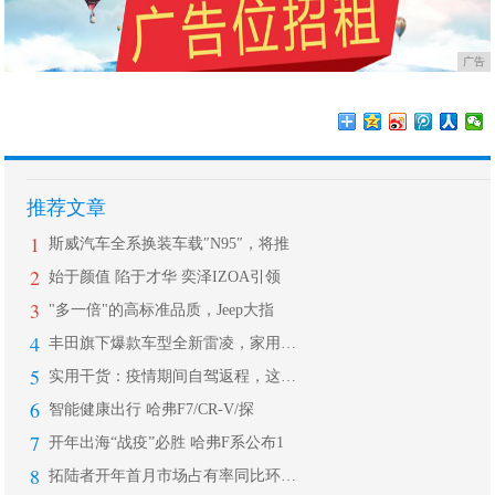
广告
推荐文章
1
斯威汽车全系换装车载″N95″，将推
2
始于颜值 陷于才华 奕泽IZOA引领
3
"多一倍"的高标准品质，Jeep大指
4
丰田旗下爆款车型全新雷凌，家用轿车中
5
实用干货：疫情期间自驾返程，这些细节
6
智能健康出行 哈弗F7/CR-V/探
7
开年出海“战疫”必胜 哈弗F系公布1
8
拓陆者开年首月市场占有率同比环比双增