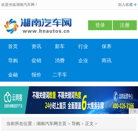
欢迎光临湖南汽车网！
加入收藏
登录
注册
首页
资讯
新车
行业
保养
导购
促销
消费
企业
商讯
金融
报价
二手车
广告
当前所在位置：
湖南汽车网主页
>
导购
> 正文 >