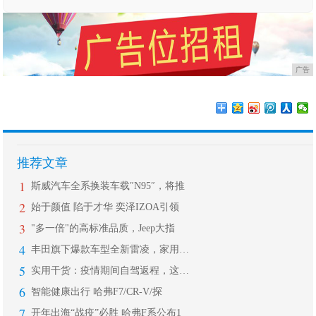
广告
推荐文章
1
斯威汽车全系换装车载″N95″，将推
2
始于颜值 陷于才华 奕泽IZOA引领
3
"多一倍"的高标准品质，Jeep大指
4
丰田旗下爆款车型全新雷凌，家用轿车中
5
实用干货：疫情期间自驾返程，这些细节
6
智能健康出行 哈弗F7/CR-V/探
7
开年出海“战疫”必胜 哈弗F系公布1