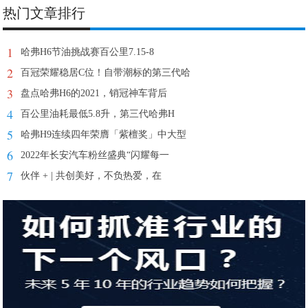
热门文章排行
1
哈弗H6节油挑战赛百公里7.15-8
2
百冠荣耀稳居C位！自带潮标的第三代哈
3
盘点哈弗H6的2021，销冠神车背后
4
百公里油耗最低5.8升，第三代哈弗H
5
哈弗H9连续四年荣膺「紫檀奖」中大型
6
2022年长安汽车粉丝盛典“闪耀每一
7
伙伴 + | 共创美好，不负热爱，在