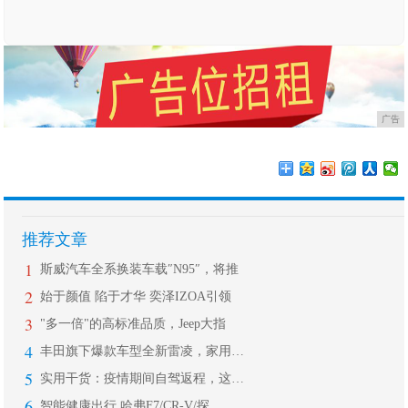
广告
推荐文章
1
斯威汽车全系换装车载″N95″，将推
2
始于颜值 陷于才华 奕泽IZOA引领
3
"多一倍"的高标准品质，Jeep大指
4
丰田旗下爆款车型全新雷凌，家用轿车中
5
实用干货：疫情期间自驾返程，这些细节
6
智能健康出行 哈弗F7/CR-V/探