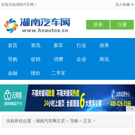
欢迎光临湖南汽车网！
加入收藏
登录
注册
首页
资讯
新车
行业
保养
导购
促销
消费
企业
商讯
金融
报价
二手车
广告
当前所在位置：
湖南汽车网主页
>
导购
> 正文 >