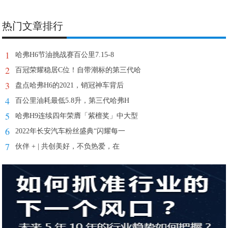
热门文章排行
1
哈弗H6节油挑战赛百公里7.15-8
2
百冠荣耀稳居C位！自带潮标的第三代哈
3
盘点哈弗H6的2021，销冠神车背后
4
百公里油耗最低5.8升，第三代哈弗H
5
哈弗H9连续四年荣膺「紫檀奖」中大型
6
2022年长安汽车粉丝盛典“闪耀每一
7
伙伴 + | 共创美好，不负热爱，在