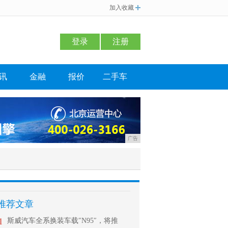
加入收藏
登录
注册
讯
金融
报价
二手车
广告
推荐文章
1
斯威汽车全系换装车载″N95″，将推