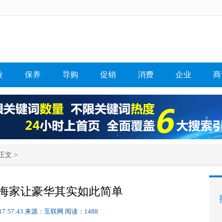
业
保养
导购
促销
消费
企业
商
正文 >
海家让豪华其实如此简单
17:57:43
来源：互联网
阅读：1488