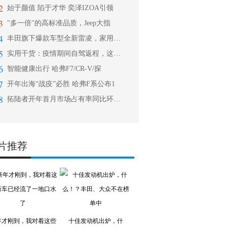
2
始于颜值 陷于才华 奕泽IZOA引领
3
"多一倍"的高标准品质，Jeep大指
4
丰田旗下爆款车型全新雷凌，家用轿车中
5
实用干货：疫情期间自驾返程，这些细节
6
智能健康出行 哈弗F7/CR-V/探
7
开年出海“战疫”必胜 哈弗F系公布1
8
拓陆者开年首月市场占有率同比环比双增
片推荐
年才刚到，我对着这些
十佳发动机出炉，什