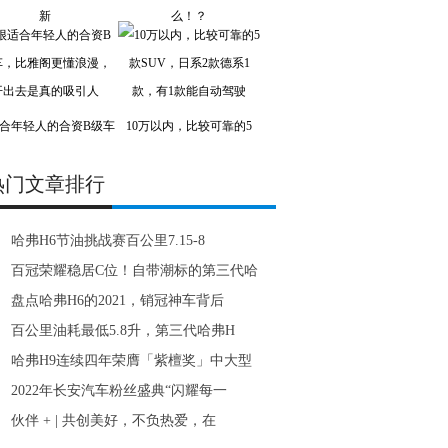
新
么！？
合年轻人的合资B级车
10万以内，比较可靠的5
热门文章排行
哈弗H6节油挑战赛百公里7.15-8
百冠荣耀稳居C位！自带潮标的第三代哈
盘点哈弗H6的2021，销冠神车背后
百公里油耗最低5.8升，第三代哈弗H
哈弗H9连续四年荣膺「紫檀奖」中大型
2022年长安汽车粉丝盛典“闪耀每一
伙伴 + | 共创美好，不负热爱，在