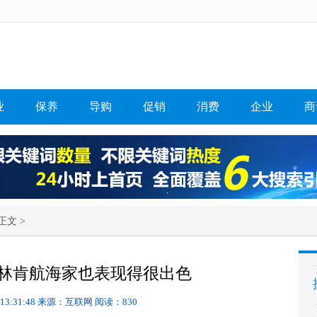
业
保养
导购
促销
消费
企业
商
正文 >
林肯航海家也表现得很出色
 13:31:48
来源：互联网
阅读：830