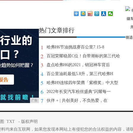
热门文章排行
很适
1
哈弗H6节油挑战赛百公里7.15-8
2
百冠荣耀稳居C位！自带潮标的第三代哈
3
盘点哈弗H6的2021，销冠神车背后
4
百公里油耗最低5.8升，第三代哈弗H
5
哈弗H9连续四年荣膺「紫檀奖」中大型
6
2022年长安汽车粉丝盛典“闪耀每一
7
伙伴 + | 共创美好，不负热爱，在
广告
图
TXT
-
版权声明
资料均来自互联网，如果您发现本网站上有侵犯您的合法权益的内容，请