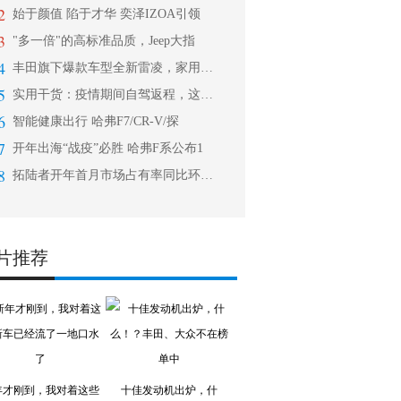
2
始于颜值 陷于才华 奕泽IZOA引领
3
"多一倍"的高标准品质，Jeep大指
4
丰田旗下爆款车型全新雷凌，家用轿车中
5
实用干货：疫情期间自驾返程，这些细节
6
智能健康出行 哈弗F7/CR-V/探
7
开年出海“战疫”必胜 哈弗F系公布1
8
拓陆者开年首月市场占有率同比环比双增
片推荐
年才刚到，我对着这些
十佳发动机出炉，什