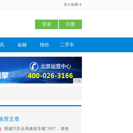
加入收藏
登录
注册
讯
金融
报价
二手车
广告
推荐文章
1
斯威汽车全系换装车载″N95″，将推