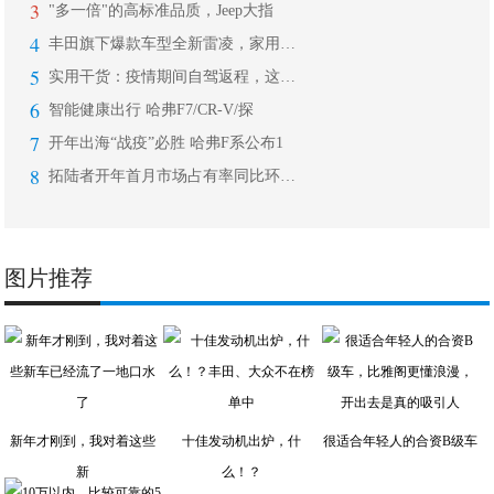
3
"多一倍"的高标准品质，Jeep大指
4
丰田旗下爆款车型全新雷凌，家用轿车中
5
实用干货：疫情期间自驾返程，这些细节
6
智能健康出行 哈弗F7/CR-V/探
7
开年出海“战疫”必胜 哈弗F系公布1
8
拓陆者开年首月市场占有率同比环比双增
图片推荐
新年才刚到，我对着这些
十佳发动机出炉，什
很适合年轻人的合资B级车
新
么！？