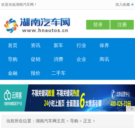
欢迎光临湖南汽车网！
加入收藏
登录
注册
首页
资讯
新车
行业
保养
导购
促销
消费
企业
商讯
金融
报价
二手车
广告
当前所在位置：
湖南汽车网主页
>
导购
> 正文 >