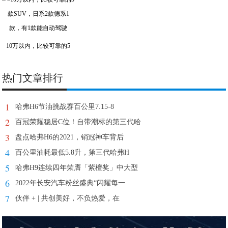
10万以内，比较可靠的5
热门文章排行
1
哈弗H6节油挑战赛百公里7.15-8
2
百冠荣耀稳居C位！自带潮标的第三代哈
3
盘点哈弗H6的2021，销冠神车背后
4
百公里油耗最低5.8升，第三代哈弗H
5
哈弗H9连续四年荣膺「紫檀奖」中大型
6
2022年长安汽车粉丝盛典“闪耀每一
7
伙伴 + | 共创美好，不负热爱，在