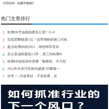
10万以内，比较可靠的5
热门文章排行
1
哈弗H6节油挑战赛百公里7.15-8
2
百冠荣耀稳居C位！自带潮标的第三代哈
3
盘点哈弗H6的2021，销冠神车背后
4
百公里油耗最低5.8升，第三代哈弗H
5
哈弗H9连续四年荣膺「紫檀奖」中大型
6
2022年长安汽车粉丝盛典“闪耀每一
7
伙伴 + | 共创美好，不负热爱，在