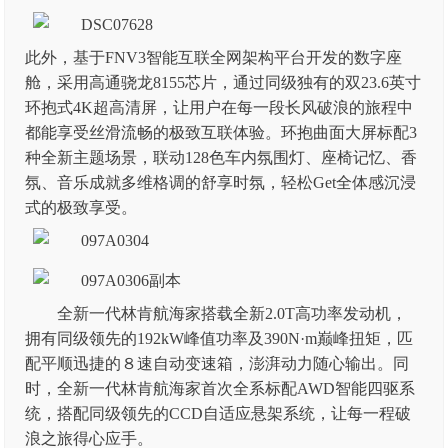
此外，基于FNV3智能互联全网架构平台开发的数字座
舱，采用高通骁龙8155芯片，通过同级独有的双23.6英寸
环抱式4K超高清屏，让用户在每一段长风破浪的旅程中
都能享受丝滑流畅的极致互联体验。环抱曲面大屏标配3
种全新主题场景，联动128色车内氛围灯、座椅记忆、香
氛、音乐成就多维格调的舒享时氛，轻松Get全体感沉浸
式的极致享受。
全新一代林肯航海家搭载全新2.0T高功率发动机，
拥有同级领先的192kW峰值功率及390N·m巅峰扭矩，匹
配平顺迅捷的８速自动变速箱，澎湃动力随心输出。同
时，全新一代林肯航海家首次全系标配AWD智能四驱系
统，搭配同级领先的CCD自适应悬架系统，让每一程破
浪之旅得心应手。