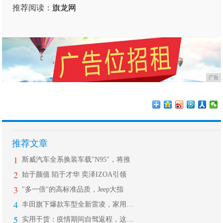
推荐阅读：
旗龙网
广告
推荐文章
1
斯威汽车全系换装车载″N95″，将推
2
始于颜值 陷于才华 奕泽IZOA引领
3
"多一倍"的高标准品质，Jeep大指
4
丰田旗下爆款车型全新雷凌，家用轿车中
5
实用干货：疫情期间自驾返程，这些细节