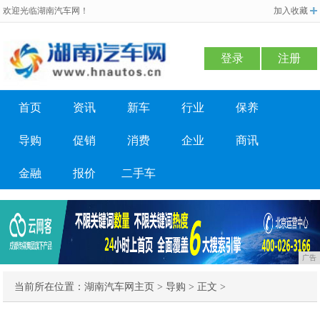
欢迎光临湖南汽车网！
加入收藏
登录
注册
首页
资讯
新车
行业
保养
导购
促销
消费
企业
商讯
金融
报价
二手车
广告
当前所在位置：
湖南汽车网主页
>
导购
> 正文 >