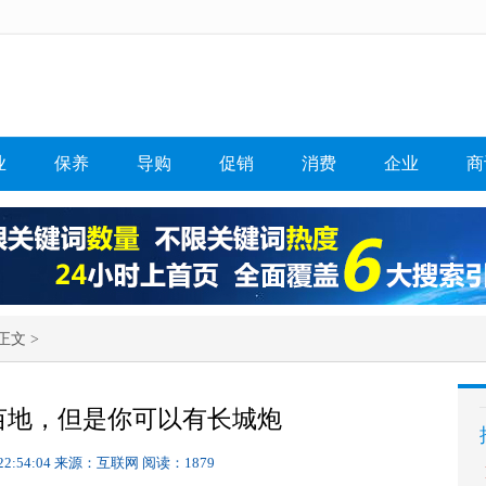
业
保养
导购
促销
消费
企业
商
正文 >
0亩地，但是你可以有长城炮
22:54:04
来源：互联网
阅读：1879