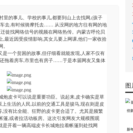
)村里的事儿、学校的事儿,都要到山上去找网,(孩子
开车去,有时候骑摩托去…… 从没网的地方往有网的地
原迁徙找网络信号的视频在网络热传。内蒙古呼伦贝
上,最近因受疫情影响,其女儿要上网课,他们一家收拾
网。
这又是一个贫困的故事,但仔细看就能发现,人家不仅有
炮,还拖着房车,市里也有房子……于是本届网友又集体
图
城炮皮卡可以说是重要功臣。说起来,皮卡确实是草
上生活的人民,以前的交通工具是骏马,现在则是皮
等,没有比全能、狂野的皮卡更合适了。尤其是频繁
帐篷,或者拉活动板房。这次引发网友大规模围观
人就是开着一辆高端皮卡长城炮拉着帐篷到处找网
新