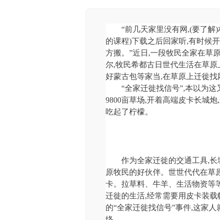
“前几天家里没有网,(要了解
的课程)下载之后回家听,有时候
方搬。”近日,一段牧民全家在草
尔,牧民希都古日世代生活在草原
好蒙古包等家当,在草原上迁徙找
“全家迁徙找信号”,本以为
9800亩草场,开着高端皮卡长城
吃起了柠檬。
作为全家迁徙的交通工具,长
原牧民的好伙伴。世世代代在草原
卡。拉草料、牛羊、生活物资等
迁徙的生活,经常需要用皮卡装载
的“全家迁徙找信号”事件,这家
络。