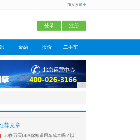
加入收藏
登录
注册
讯
金融
报价
二手车
广告
推荐文章
1
20多万买BBA你知道用车成本吗？以