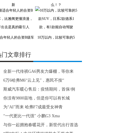
新
么！？
合年轻人的合资B级车
10万以内，比较可靠的5
热门文章排行
全新一代传祺GA6男友力爆棚，等你来
6万6哈弗M6“云上见”，惠民不按“
斯威汽车暖心售后：疫情期间，首保/例
你没有9800亩地，但是你可以有长城
为“AI”而来 哈弗F7成最受女神青
“一代更比一代强” 小鹏G3 Xma
与你一起拥抱春暖花开，新世代出行首选