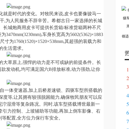
化就是时代的变化。对牧民来说,皮卡也要像骏马一
能干,为人民服务不辞辛苦。希都古日一家选择的长城
。长城炮商用皮卡可提供长货箱/标准货箱两种不尺
0mm(3230mm),车身长宽高为5602(5362)×1883
很适
寸为1760(1520)×1520×538mm,其超强的装载力和
的生活需求。
的大草原上,强悍的动力是不可或缺的前提条件。长
1
两款发动机,均可满足国六B排放标准,动力强劲,让你
2
3
自一体变速器,加上后桥差速锁、四驱车型所搭载的
4
水深度等,让其拥有较强脱困能力,确保牧民朋友可以应
5
泥泞湿滑等复杂路况。同时,该车型搭载博世最新一
助、牵引力控制、上坡辅助等功能,再加上倒车影像、右
6
刹等配置,全方位力保行车安全。
7