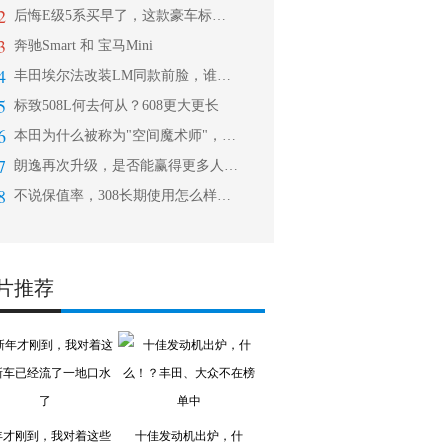
2
后悔E级5系买早了，这款豪车标配电吸
3
奔驰Smart 和 宝马Mini
4
丰田埃尔法改装LM同款前脸，谁还会加
5
标致508L何去何从？608更大更长
6
本田为什么被称为"空间魔术师"，看看
7
朗逸再次升级，是否能赢得更多人的欢喜
8
不说保值率，308长期使用怎么样？听
片推荐
年才刚到，我对着这些
十佳发动机出炉，什