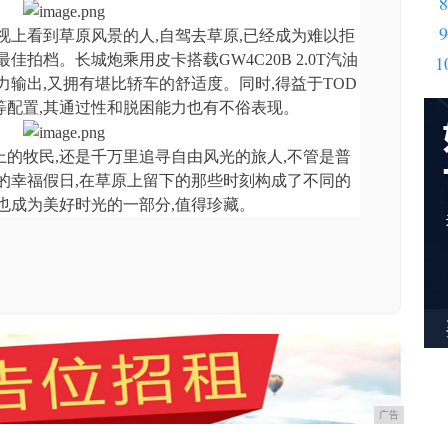
8
9
视上看到草原风景的人,自驾去草原,已经成为难以拒
佳拍档。长城炮乘用皮卡搭载GW4C20B 2.0T汽油
1
动力输出,又拥有堪比轿车的舒适度。同时,得益于TOD
等配置,其通过性和脱困能力也有不俗表现。
的牧民,还是千万里追寻自由风光的旅人,不管是普
的幸福假日,在草原上留下的那些时刻构成了不同的
也成为美好时光的一部分,值得珍藏。
广告