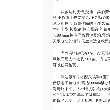
从骏马到皮卡,交通工具的变
样,不仅看上去要拉风,还要勤劳
炮商用皮卡,就是牧民的最佳选择
寸的车型,长货箱(标准货箱)的轴矩为347
×1884mm,拥有同级最深货箱,货箱尺
无限改装的潜能,天生就适合牧民
当然,要放肆飞驰在广袤无际
城炮商用皮卡搭载2.0T柴、汽油
可以任意驰骋。
汽油版车型搭配采埃孚8挡手
伊顿电子差速锁,高达500mm涉
对崎岖不平、大小暗坑以及雨天
代9.3版本ESP,集成了刹车辅
前盲区监测、胎压监测、四轮盘