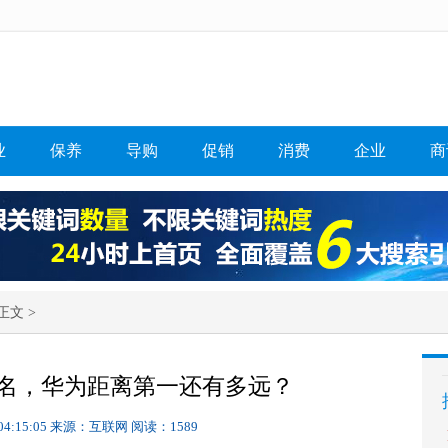
业
保养
导购
促销
消费
企业
商
正文 >
名，华为距离第一还有多远？
04:15:05
来源：互联网
阅读：1589