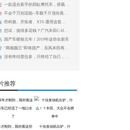
2
一款适合新手的四缸摩托车，搭载滑动离
3
不会千万别逞能--车载千斤顶你真会用
4
昂科旗、开拓者、XT6 通用这套组合
5
怼试：值得多花钱？广汽丰田C-HR对
6
国产车硬核元年！2019年这些全新车
7
“两厢颜王”即将国产，东风本田再迎强
8
没有终结普拉多，只终结了自己，202
片推荐
年才刚到，我对着这些
十佳发动机出炉，什