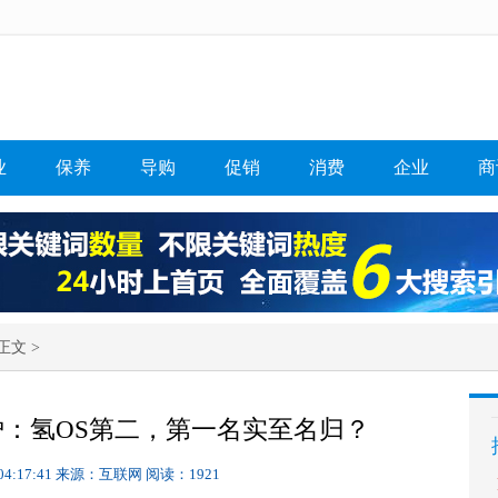
业
保养
导购
促销
消费
企业
商
正文 >
炉：氢OS第二，第一名实至名归？
04:17:41
来源：互联网
阅读：1921