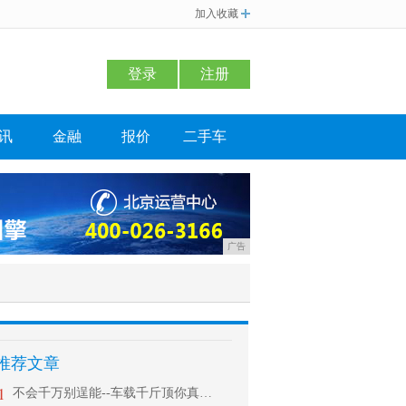
加入收藏
登录
注册
讯
金融
报价
二手车
广告
推荐文章
1
不会千万别逞能--车载千斤顶你真会用