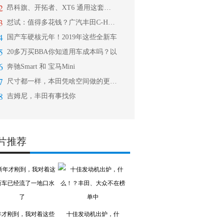
2
昂科旗、开拓者、XT6 通用这套组合
3
怼试：值得多花钱？广汽丰田C-HR对
4
国产车硬核元年！2019年这些全新车
5
20多万买BBA你知道用车成本吗？以
6
奔驰Smart 和 宝马Mini
7
尺寸都一样，本田凭啥空间做的更大？
8
吉姆尼，丰田有事找你
片推荐
年才刚到，我对着这些
十佳发动机出炉，什