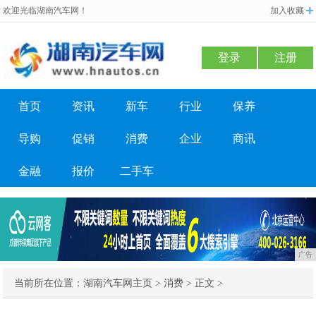
欢迎光临湖南汽车网！
加入收藏
登录
注册
首页
资讯
新车
行业
保养
导购
促销
消费
企业
商讯
金融
报价
二手车
广告
当前所在位置：
湖南汽车网主页
>
消费
> 正文 >