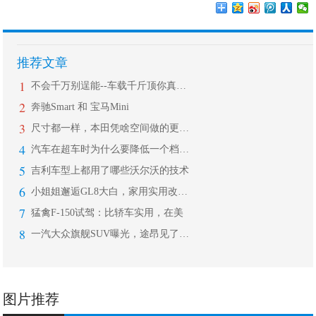
推荐文章
1
不会千万别逞能--车载千斤顶你真会用
2
奔驰Smart 和 宝马Mini
3
尺寸都一样，本田凭啥空间做的更大？
4
汽车在超车时为什么要降低一个档位？直
5
吉利车型上都用了哪些沃尔沃的技术
6
小姐姐邂逅GL8大白，家用实用改装案
7
猛禽F-150试驾：比轿车实用，在美
8
一汽大众旗舰SUV曝光，途昂见了也得
图片推荐