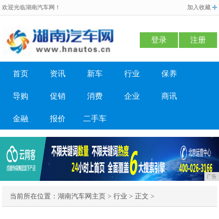
欢迎光临湖南汽车网！
加入收藏
登录
注册
首页
资讯
新车
行业
保养
导购
促销
消费
企业
商讯
金融
报价
二手车
广告
当前所在位置：
湖南汽车网主页
>
行业
> 正文 >