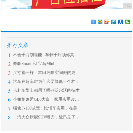
广告
推荐文章
1
不会千万别逞能--车载千斤顶你真会用
2
奔驰Smart 和 宝马Mini
3
尺寸都一样，本田凭啥空间做的更大？
4
汽车在超车时为什么要降低一个档位？直
5
吉利车型上都用了哪些沃尔沃的技术
6
小姐姐邂逅GL8大白，家用实用改装案
7
猛禽F-150试驾：比轿车实用，在美
8
一汽大众旗舰SUV曝光，途昂见了也得