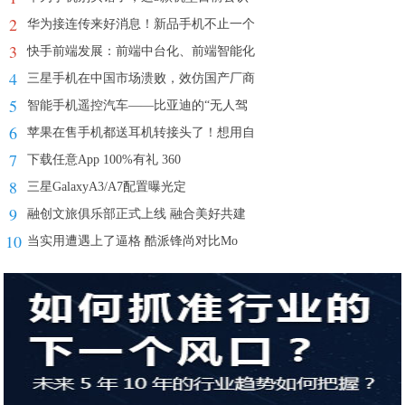
2
华为接连传来好消息！新品手机不止一个
3
快手前端发展：前端中台化、前端智能化
4
三星手机在中国市场溃败，效仿国产厂商
5
智能手机遥控汽车——比亚迪的“无人驾
6
苹果在售手机都送耳机转接头了！想用自
7
下载任意App 100%有礼 360
8
三星GalaxyA3/A7配置曝光定
9
融创文旅俱乐部正式上线 融合美好共建
10
当实用遭遇上了逼格 酷派锋尚对比Mo