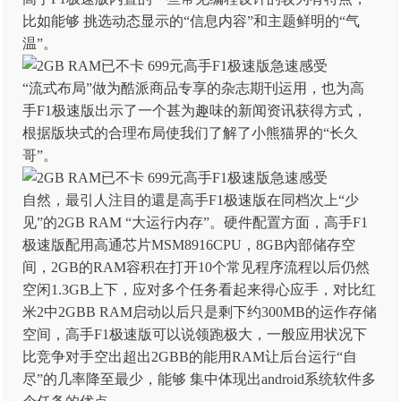
比如能够 挑选动态显示的“信息内容”和主题鲜明的“气
温”。
“流式布局”做为酷派商品专享的杂志期刊运用，也为高
手F1极速版出示了一个甚为趣味的新闻资讯获得方式，
根据版块式的合理布局使我们了解了小熊猫界的“长久
哥”。
自然，最引人注目的還是高手F1极速版在同档次上“少
见”的2GB RAM “大运行内存”。硬件配置方面，高手F1
极速版配用高通芯片MSM8916CPU，8GB內部储存空
间，2GB的RAM容积在打开10个常见程序流程以后仍然
空闲1.3GB上下，应对多个任务看起来得心应手，对比红
米2中2GBB RAM启动以后只是剩下约300MB的运作存储
空间，高手F1极速版可以说领跑极大，一般应用状况下
比竞争对手空出超出2GBB的能用RAM让后台运行“自
尽”的几率降至最少，能够 集中体现出android系统软件多