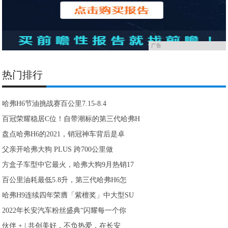
广告
热门排行
哈弗H6节油挑战赛百公里7.15-8.4
百冠荣耀稳居C位！自带潮标的第三代哈弗H
盘点哈弗H6的2021，销冠神车背后是卓
父亲开哈弗大狗 PLUS 跨700公里做
方盒子车型中它最火，哈弗大狗9月热销17
百公里油耗最低5.8升，第三代哈弗H6怎
哈弗H9连续四年荣膺「紫檀奖」中大型SU
2022年长安汽车粉丝盛典“闪耀每一个你
伙伴 + | 共创美好，不负热爱，在长安