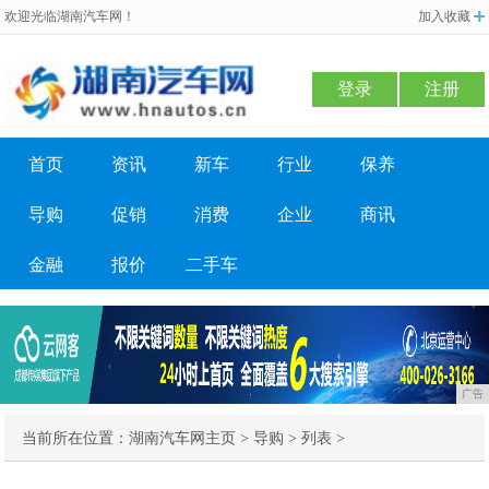
欢迎光临湖南汽车网！
加入收藏
登录
注册
首页
资讯
新车
行业
保养
导购
促销
消费
企业
商讯
金融
报价
二手车
广告
当前所在位置：
湖南汽车网主页
>
导购
> 列表 >