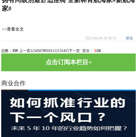
拥有同级别最舒适座椅 全新林肯航海家#新航海
家#
>>查看全文
2023-06-09 20:36:14
评论
总数：
359
上一页
1
2
3
4
5
6
7
8
9
10
11
12
13
14
15
下一页
页次：
5
/24
点击订阅本栏目+
商业合作