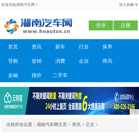
欢迎光临湖南汽车网！
加入收藏
登录
注册
首页
资讯
新车
行业
保养
导购
促销
消费
企业
商讯
金融
报价
二手车
广告
当前所在位置：
湖南汽车网主页
>
资讯
> 正文 >