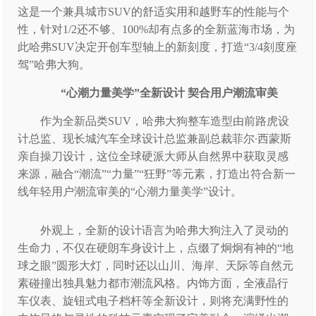
这是一个兼具城市SUV的舒适实用和越野车的性能与个
性，针对1/2还不够、100%却有点多的全新蓝海市场，为
此哈弗SUV决定开创车型轴上的新刻度，打造“3/4刻度座
驾”哈弗大狗。
“心潮力量美学”全新设计 契合用户潮流审美
作为全新品类SUV，哈弗大狗整车造型由前路虎设
计总监、现长城汽车全球设计总监兼副总裁菲尔∙西蒙斯
亲自操刀设计，这位全球硬派大师从自然界中获取灵感
来源，融合“潮流”“力量”“狂野”等元素，打造出符合新一
线年轻用户潮流审美的“心潮力量美学”设计。
外观上，全新的设计语言为哈弗大狗注入了灵动的
生命力，不仅在硬朗车身设计上，点缀了炯炯有神的“地
球之眼”圆形大灯，同时还以山川、海岸、天际等自然元
素碰撞出独具魅力都市潮流风格。内饰方面，全液晶行
车仪表、旋钮式电子档杆等全新设计，则将充满野性的