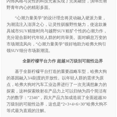
内饰风格与灵性的科技元素实现了完美融合，演绎出潮
野青年内心的精彩多面。
“心潮力量美学”的设计理念将灵动融入硬派力量，
为潮流注入澎湃之心，让灵性驯服野性魅力，使这款兼
具城市SUV精致时尚与越野SUV粗犷个性的心潮力作，
充分迎合新时代年轻人群的时尚审美。面对瞬息万变的
市场潮流风向，“心潮力量美学”很好地助力哈弗大狗引
领SUV细分市场新潮流。
全新柠檬平台力作 超越30万级别可能性边界
基于全新柠檬平台打造的重要战略车型，哈弗大狗
的基因融入3/4刻度的开放性。以年轻人群的需求为原
点，哈弗大狗对汽车工业边界进行了一次充满想象力的
探索，这种探索映射在产品力上可以归纳为四个简洁有
力的数字：“2346”，四大产品力加成造就了全面超越30
万级别的可能性边界，这也是“2+3+4+6>30”哈弗大狗不
等式最为直观的注解。