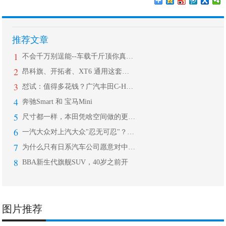
推荐文章
1
不会千万别逞能--车载千斤顶你真会用
2
昂科旗、开拓者、XT6 通用这套组合
3
怼试：值得多花钱？广汽丰田C-HR对
4
奔驰Smart 和 宝马Mini
5
尺寸都一样，本田凭啥空间做的更大？
6
一汽大众对上汽大众"忍无可忍"？首款
7
为什么只有日系汽车公司愿意对中国出售
8
BBA新生代旗舰SUV，40岁之前开
图片推荐