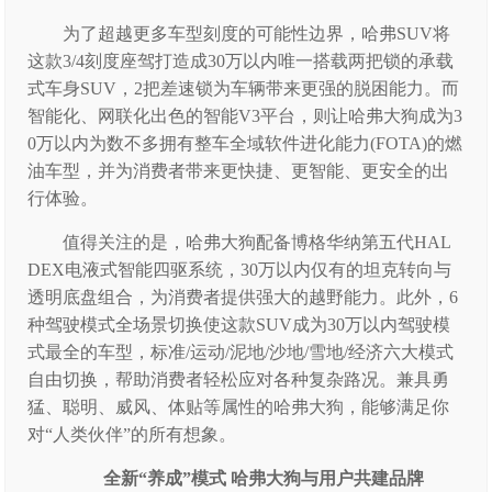
为了超越更多车型刻度的可能性边界，哈弗SUV将
这款3/4刻度座驾打造成30万以内唯一搭载两把锁的承载
式车身SUV，2把差速锁为车辆带来更强的脱困能力。而
智能化、网联化出色的智能V3平台，则让哈弗大狗成为3
0万以内为数不多拥有整车全域软件进化能力(FOTA)的燃
油车型，并为消费者带来更快捷、更智能、更安全的出
行体验。
值得关注的是，哈弗大狗配备博格华纳第五代HAL
DEX电液式智能四驱系统，30万以内仅有的坦克转向与
透明底盘组合，为消费者提供强大的越野能力。此外，6
种驾驶模式全场景切换使这款SUV成为30万以内驾驶模
式最全的车型，标准/运动/泥地/沙地/雪地/经济六大模式
自由切换，帮助消费者轻松应对各种复杂路况。兼具勇
猛、聪明、威风、体贴等属性的哈弗大狗，能够满足你
对“人类伙伴”的所有想象。
全新“养成”模式 哈弗大狗与用户共建品牌